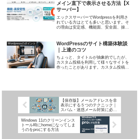
の具体的な手順を丁...
メイン直下で表示させる方法【X
サーバー】
エックスサーバーでWordpressを利用さ
れている方はとても多いと思います。そ
の理由は安定感、機能面、安全面、操作
性などが充実しているところです。もち
ろん、Wordpressのインストールも簡単
です。Wordpressをインストールする場...
WordPressのサイト構築体験談
Wordpressのポイント
｜上達のコツ
ちょっと、タイトルが抽象的でしたが、
カスタム投稿を利用して様々なサイトを
作ったことがあります。カスタム投稿な
るものサイト作りをしていくとお判りに
なりますが、作業を進めるうえで広範囲
の知識が必要になります。わからないと
ころは徹底的に調べながら...
【保存版】メールアドレスを非
表示にする５つのテクニック｜
スパム・迷惑メール対策に必
須！
Windows 11のクリーンインス
トール時にhomeになってしま
うのをproにする方法