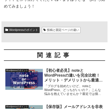
めてみましょう！
Wordpressのポイント
投稿と固定ページの違い
関連記事
【初心者必見】noteと
Wordpressのポイント
WordPressの違いを完全比較！
メリット・デメリットから最適な
選び方まで解説
「ブログを始めたいけど、noteと
WordPress、どっちがいいの？」こんな
悩みを抱えていませんか？最近では個人
で発信するハードルが下がり、「自分の
メディア」を持ちたい人が急増中。そん
な中でよく比較されるのが、手軽に始め
【保存版】メールアドレスを非表
Wordpressのポイント