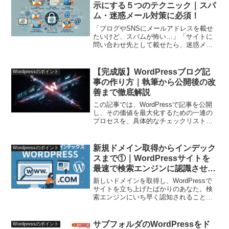
られるnoteと、...
示にする５つのテクニック｜スパ
ム・迷惑メール対策に必須！
「ブログやSNSにメールアドレスを載せ
たいけど、スパムが怖い…」「サイトに
問い合わせ先として載せたら、迷惑メー
ルが急増した…」そんな経験はありませ
んか？実は、ネット上にメールアドレス
をそのまま載せると、自動収集ツールに
【完成版】WordPressブログ記
Wordpressのポイント
拾われてしまい、迷惑メ...
事の作り方｜執筆から公開後の改
善まで徹底解説
この記事では、WordPressで記事を公開
し、その価値を最大化するための一連の
プロセスを、具体的なチェックリスト形
式で徹底解説します。執筆から、専門的
なSEO設定、公開後の改善まで、この手
順に沿って進めることで、検索エンジン
新規ドメイン取得からインデック
Wordpressのポイント
と読者の双方に...
スまで①｜WordPressサイトを
最速で検索エンジンに認識させる
方法
新しいドメインを取得し、WordPressで
サイトを立ち上げたばかりのあなた。検
索エンジンにいち早く認知されること
は、サイトの成功に欠かせません。この
記事では、ドメイン取得から始まり、サ
イトを迅速に検索結果に表示させるため
サブフォルダのWordPressをド
Wordpressのポイント