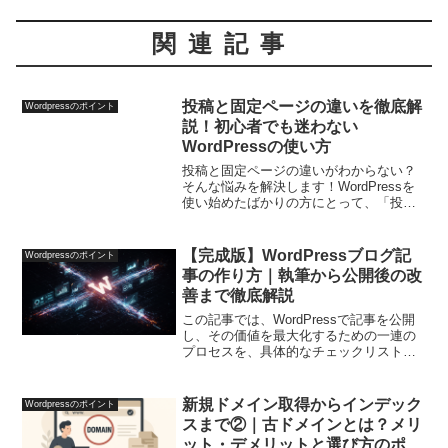
関連記事
投稿と固定ページの違いを徹底解
Wordpressのポイント
説！初心者でも迷わない
WordPressの使い方
投稿と固定ページの違いがわからない？
そんな悩みを解決します！WordPressを
使い始めたばかりの方にとって、「投
稿」と「固定ページ」の違いは、意外と
混乱しやすいポイントです。「どっちを
使えばいいの？」「どうやって使い分け
【完成版】WordPressブログ記
Wordpressのポイント
るの？」といった疑...
事の作り方｜執筆から公開後の改
善まで徹底解説
この記事では、WordPressで記事を公開
し、その価値を最大化するための一連の
プロセスを、具体的なチェックリスト形
式で徹底解説します。執筆から、専門的
なSEO設定、公開後の改善まで、この手
順に沿って進めることで、検索エンジン
新規ドメイン取得からインデック
Wordpressのポイント
と読者の双方に...
スまで②｜古ドメインとは？メリ
ット・デメリットと選び方のポイ