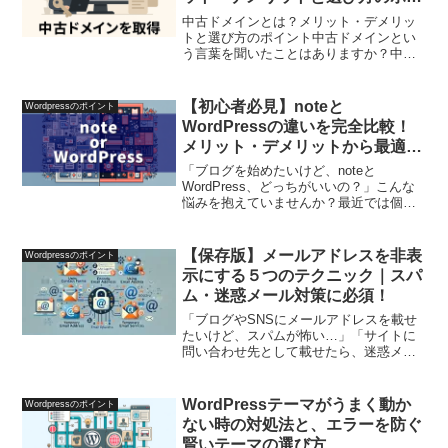
ント
中古ドメインとは？メリット・デメリッ
トと選び方のポイント中古ドメインとい
う言葉を聞いたことはありますか？中古
ドメインは、以前に誰かが使用していた
ドメインを再取得して利用するもので、
SEO対策やアクセスアップを目的として
【初心者必見】noteと
Wordpressのポイント
多くの人が活用していま...
WordPressの違いを完全比較！
メリット・デメリットから最適な
選び方まで解説
「ブログを始めたいけど、noteと
WordPress、どっちがいいの？」こんな
悩みを抱えていませんか？最近では個人
で発信するハードルが下がり、「自分の
メディア」を持ちたい人が急増中。そん
な中でよく比較されるのが、手軽に始め
【保存版】メールアドレスを非表
Wordpressのポイント
られるnoteと、...
示にする５つのテクニック｜スパ
ム・迷惑メール対策に必須！
「ブログやSNSにメールアドレスを載せ
たいけど、スパムが怖い…」「サイトに
問い合わせ先として載せたら、迷惑メー
ルが急増した…」そんな経験はありませ
んか？実は、ネット上にメールアドレス
をそのまま載せると、自動収集ツールに
WordPressテーマがうまく動か
Wordpressのポイント
拾われてしまい、迷惑メ...
ない時の対処法と、エラーを防ぐ
賢いテーマの選び方